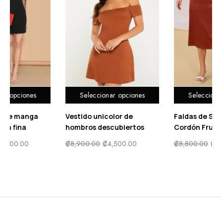
Seleccionar opciones
Seleccionar opciones
Vestido unicolor de
Faldas de Satén Con
hombros descubiertos
Cordón Fruncida
₡
8,900.00
₡
4,500.00
₡
8,800.00
₡
4,500.00