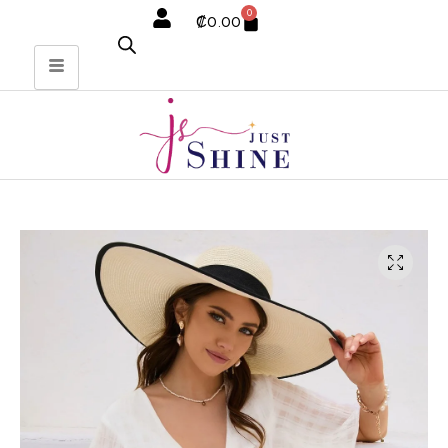
0
₡
0.00