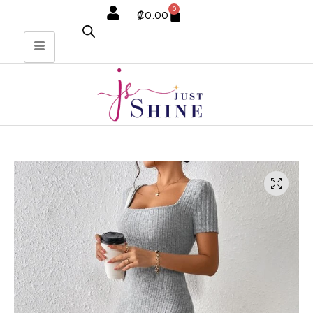
0
₡
0.00