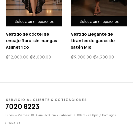
Seleccionar opciones
Seleccionar opciones
Vestido Elegante de
Vestido con estampado
tirantes delgados de
floral ribete con fruncido
satén Midi
₡
10,900.00
₡
5,500.00
₡
9,900.00
₡
4,900.00
SERVICIO AL CLIENTE & COTIZACIONES
7020 8223
Lunes – Viernes: 10:00am - 6:00pm / Sábados: 10:00am - 2:00pm / Domingos
CERRADO