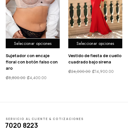
Seleccionar opciones
Seleccionar opciones
Sujetador con encaje
Vestido de fiesta de cuello
floral con botón falso con
cuadrado bajo sirena
aro
₡
24,000.00
₡
14,900.00
₡
8,800.00
₡
4,400.00
SERVICIO AL CLIENTE & COTIZACIONES
7020 8223