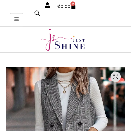
0
₡
0.00