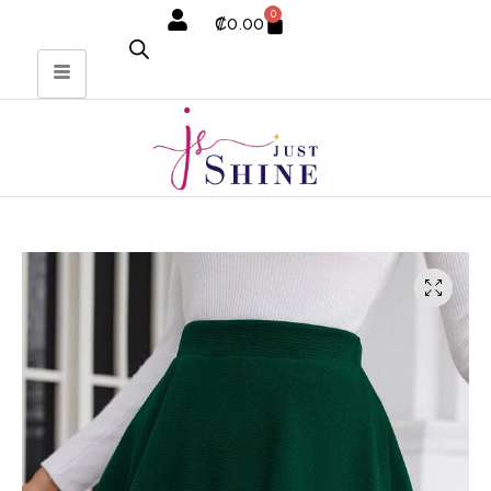
0
₡
0.00