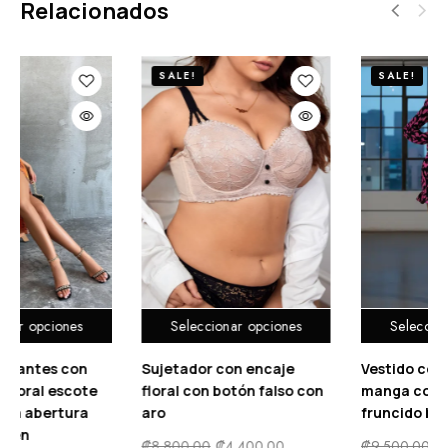
Relacionados
SALE!
SALE!
Seleccionar opciones
Seleccionar opciones
Sujetador con encaje
Vestido con estampado de
floral con botón falso con
manga con volante
aro
fruncido bajo con fruncido
₡
8,800.00
₡
4,400.00
₡
9,500.00
₡
4,900.00