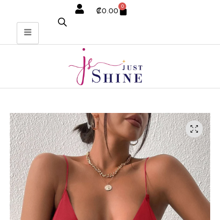
0
₡
0.00