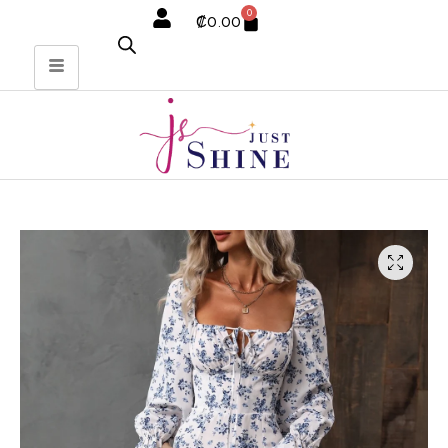
0
₡
0.00