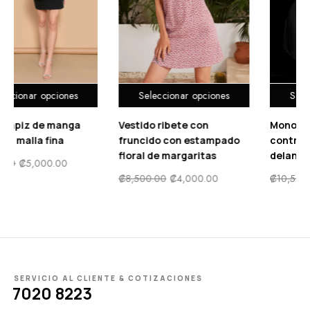
Seleccionar opciones
Seleccionar opciones
Vestido ribete con
Mono de malla en
fruncido con estampado
contraste con cremaller
floral de margaritas
delantera
₡
8,500.00
₡
4,000.00
₡
10,500.00
₡
5,500.00
SERVICIO AL CLIENTE & COTIZACIONES
7020 8223