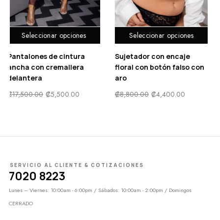
Seleccionar opciones
Seleccionar opciones
Mono escote con abertura
Pantalones de cintura
S
en v tubo con cinturón
ancha con cremallera
f
delantera
a
₡
11,900.00
₡
5,950.00
₡
17,500.00
₡
5,500.00
₡
SERVICIO AL CLIENTE & COTIZACIONES
7020 8223
Lunes – Viernes: 10:00am - 6:00pm / Sábados: 10:00am - 2:00pm / Domingos
CERRADO