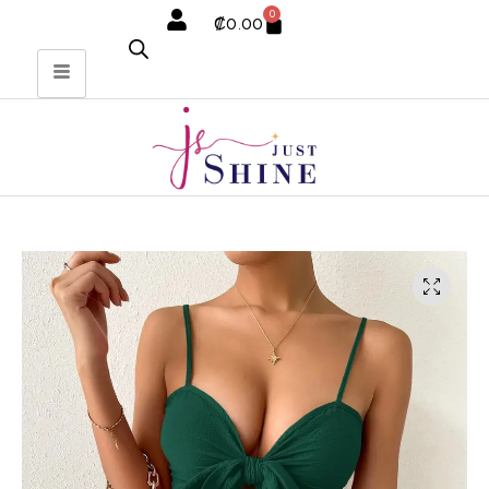
0
₡
0.00