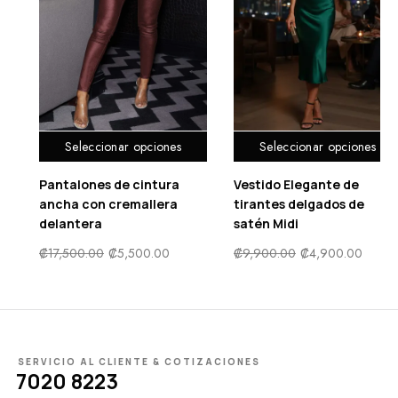
Seleccionar opciones
Seleccionar opciones
Vestido Elegante de
Vestido lápiz de manga
tirantes delgados de
gigot con malla fina
satén Midi
₡
9,900.00
₡
5,000.00
₡
9,900.00
₡
4,900.00
SERVICIO AL CLIENTE & COTIZACIONES
7020 8223