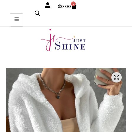
0
₡
0.00