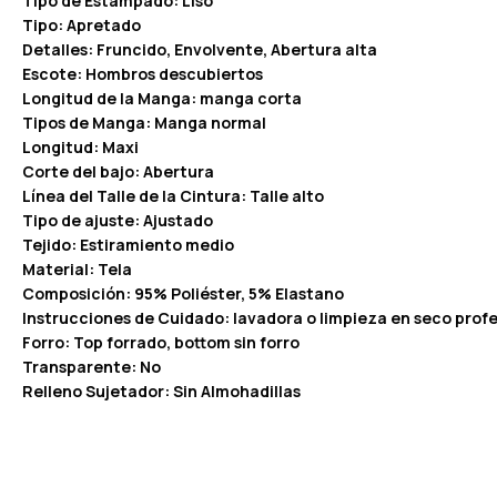
Tipo de Estampado: Liso
Tipo: Apretado
Detalles: Fruncido, Envolvente, Abertura alta
Escote: Hombros descubiertos
Longitud de la Manga: manga corta
Tipos de Manga: Manga normal
Longitud: Maxi
Corte del bajo: Abertura
Línea del Talle de la Cintura: Talle alto
Tipo de ajuste: Ajustado
Tejido: Estiramiento medio
Material: Tela
Composición: 95% Poliéster, 5% Elastano
Instrucciones de Cuidado: lavadora o limpieza en seco profe
Forro: Top forrado, bottom sin forro
Transparente: No
Relleno Sujetador: Sin Almohadillas