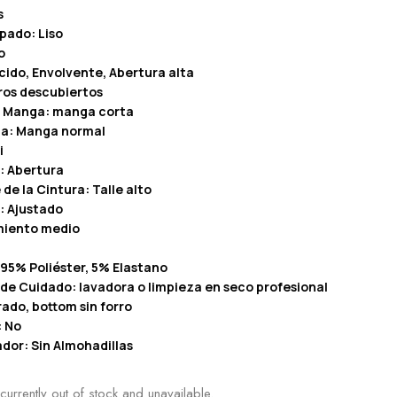
s
pado: Liso
o
cido, Envolvente, Abertura alta
os descubiertos
a Manga: manga corta
ga: Manga normal
i
: Abertura
 de la Cintura: Talle alto
: Ajustado
amiento medio
95% Poliéster, 5% Elastano
 de Cuidado: lavadora o limpieza en seco profesional
rado, bottom sin forro
: No
dor: Sin Almohadillas
currently out of stock and unavailable.