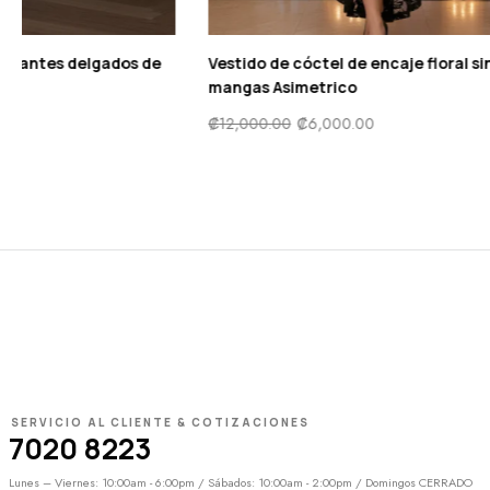
Vestido Elegante de tirantes delgados de
Vestido de có
satén Midi
mangas Asim
₡
9,900.00
₡
4,900.00
₡
12,000.00
₡
SERVICIO AL CLIENTE & COTIZACIONES
7020 8223
Lunes – Viernes: 10:00am - 6:00pm / Sábados: 10:00am - 2:00pm / Domingos CERRADO