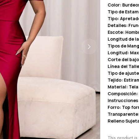
Color: Burdeo
Tipo de Estam
Tipo: Apretad
Detalles: Frun
Escote: Hombr
Longitud de l
Tipos de Man
Longitud: Max
Corte del bajo
Línea del Talle
Tipo de ajuste
Tejido: Estir
Material: Tela
Composición: 
Instrucciones
Forro: Top for
Transparente
Relleno Sujeta
This product is 