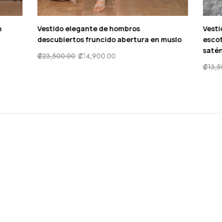
ctel de encaje floral sin
Vestido elegante de hombros
etrico
descubiertos fruncido abertu
6,000.00
₡
23,500.00
₡
14,900.00