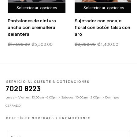
Seleccionar opciones
Seleccionar opciones
Sujetador con encaje
Camiseta crop unicolor
floral con botón falso con
manga con volante
aro
₡
7,500.00
₡
3,750.00
₡
8,800.00
₡
4,400.00
SERVICIO AL CLIENTE & COTIZACIONES
7020 8223
Lunes – Viernes: 10:00am - 6:00pm / Sábados: 10:00am - 2:00pm / Domingos
CERRADO
BOLETÍN DE NOVEDAES Y PROMOCIONES