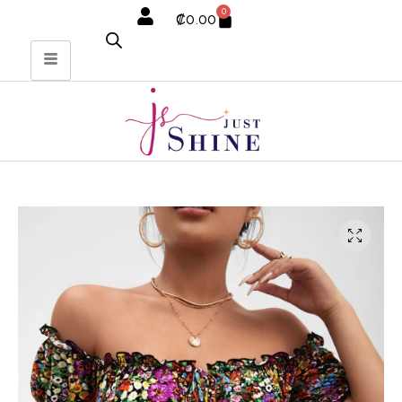
0
₡
0.00