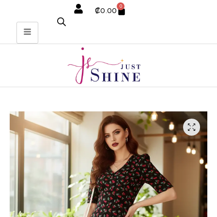
0
₡
0.00