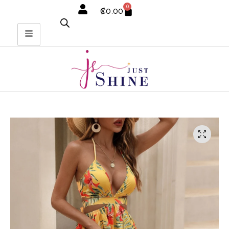
0
₡
0.00