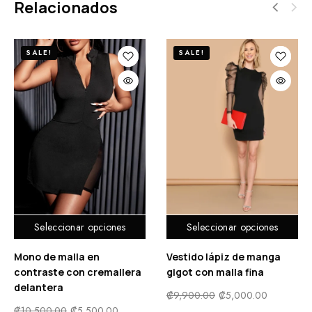
Relacionados
SALE!
SALE!
Seleccionar opciones
Seleccionar opciones
Mono de malla en
Vestido lápiz de manga
contraste con cremallera
gigot con malla fina
delantera
₡
9,900.00
₡
5,000.00
₡
10,500.00
₡
5,500.00