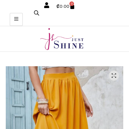
0
₡
0.00