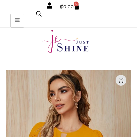
0
₡
0.00