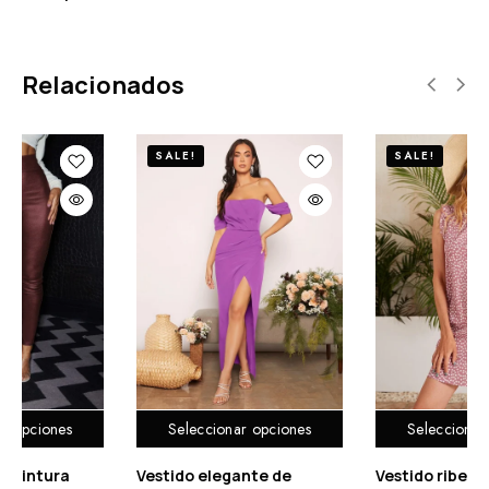
Relacionados
SALE!
SALE!
ciones
Seleccionar opciones
Seleccionar opci
 de
Vestido ribete con
Vestido Elegante d