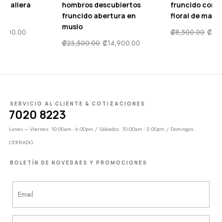
ertos
fruncido con estampado
tirantes delgados 
a en
floral de margaritas
satén Midi
₡
8,500.00
₡
4,000.00
₡
9,900.00
₡
4,900.
00.00
SERVICIO AL CLIENTE & COTIZACIONES
7020 8223
Lunes – Viernes: 10:00am - 6:00pm / Sábados: 10:00am - 2:00pm / Domingos
CERRADO
BOLETÍN DE NOVEDAES Y PROMOCIONES