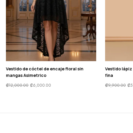
Vestido de cóctel de encaje floral sin
Vestido lápi
mangas Asimetrico
fina
₡
12,000.00
₡
6,000.00
₡
9,900.00
₡
5