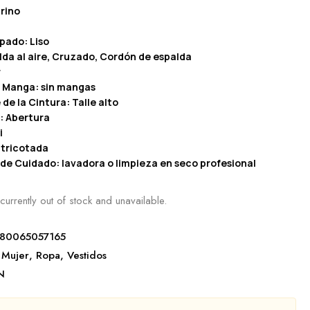
rino
pado: Liso
lda al aire, Cruzado, Cordón de espalda
r
a Manga: sin mangas
 de la Cintura: Talle alto
: Abertura
i
 tricotada
 de Cuidado: lavadora o limpieza en seco profesional
currently out of stock and unavailable.
80065057165
Mujer
,
Ropa
,
Vestidos
N