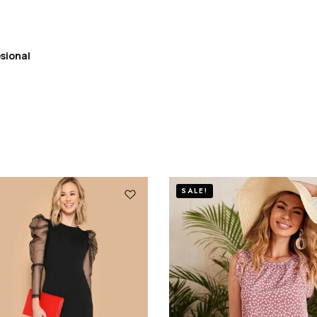
sional
SALE!