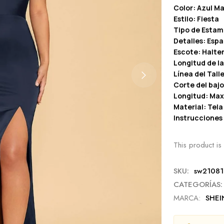
Color: Azul Ma
Estilo: Fiesta
Tipo de Estam
Detalles: Espa
Escote: Halte
Longitud de l
Línea del Talle
Corte del bajo
Longitud: Max
Material: Tela
Instrucciones
This product is 
SKU:
sw21081
CATEGORÍAS:
MARCA:
SHEI