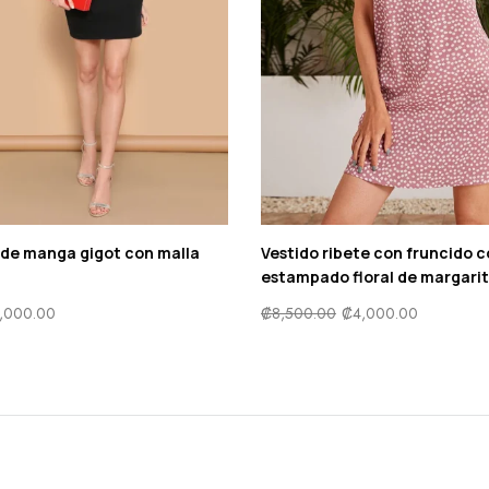
z de manga gigot con malla
Vestido ribete con fruncido 
estampado floral de margari
,000.00
₡
8,500.00
₡
4,000.00