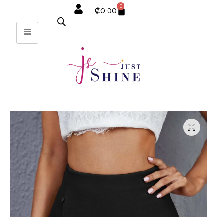
0
₡
0.00