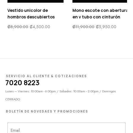
Mono escote con abertura
Faldas de Satén Con
en v tubo con cinturón
Cordón Fruncida
₡
11,900.00
₡
5,950.00
₡
8,800.00
₡
4,500.00
SERVICIO AL CLIENTE & COTIZACIONES
7020 8223
Lunes – Viernes: 10:00am - 6:00pm / Sábados: 10:00am - 2:00pm / Domingos
CERRADO
BOLETÍN DE NOVEDAES Y PROMOCIONES