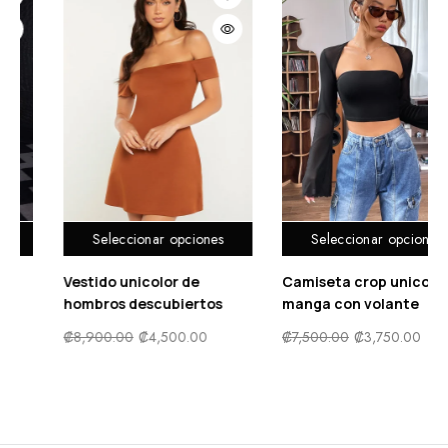
iones
Seleccionar opciones
Seleccionar opcio
e
Camiseta crop unicolor de
Vestido con estam
rtos
manga con volante
floral ribete con fr
00
₡
7,500.00
₡
3,750.00
₡
10,900.00
₡
5,500.