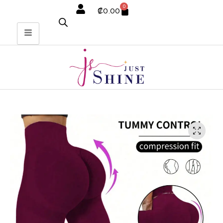
0
₡
0.00