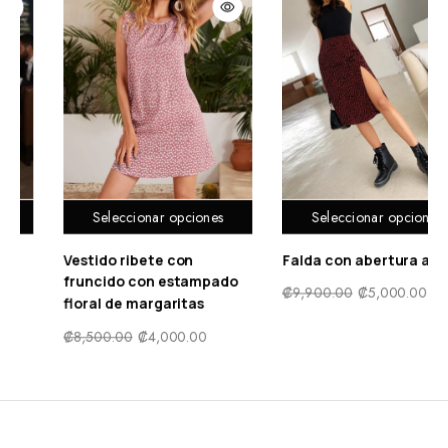
Seleccionar opciones
Seleccionar opciones
Falda con abertura alta
Mono de malla en
contraste con cremallera
₡
9,900.00
₡
5,000.00
delantera
₡
10,500.00
₡
5,500.00