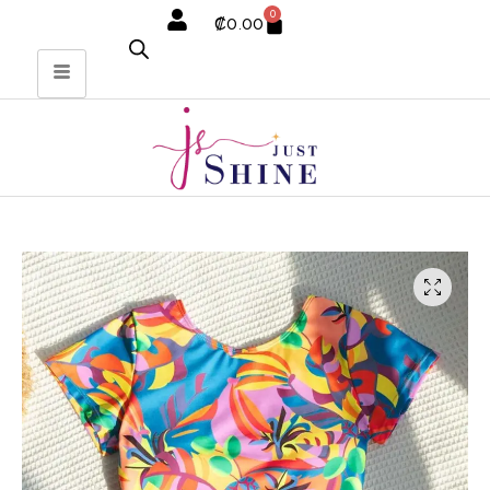
0
₡
0.00