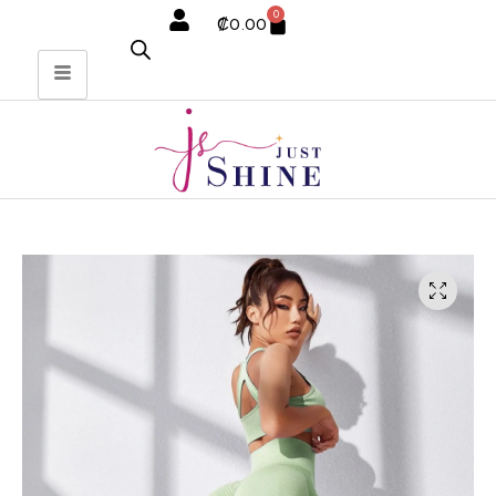
0
₡
0.00