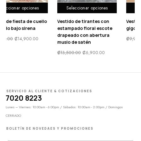
ones
Seleccionar opciones
Seleccionar opcio
e cuello
Vestido de tirantes con
Vestido lápiz de ma
ena
estampado floral escote
gigot con malla fina
drapeado con abertura
0.00
₡
9,900.00
₡
5,000.0
muslo de satén
₡
13,500.00
₡
6,900.00
SERVICIO AL CLIENTE & COTIZACIONES
7020 8223
Lunes – Viernes: 10:00am - 6:00pm / Sábados: 10:00am - 2:00pm / Domingos
CERRADO
BOLETÍN DE NOVEDAES Y PROMOCIONES