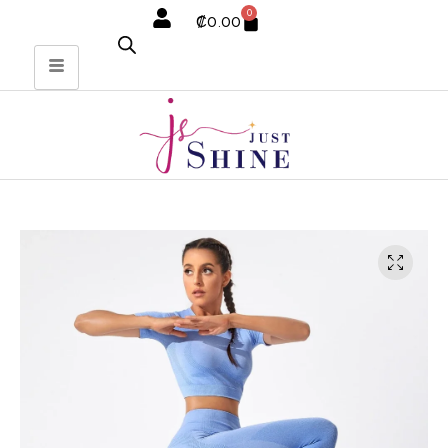
0
₡
0.00