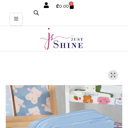
0
₡
0.00