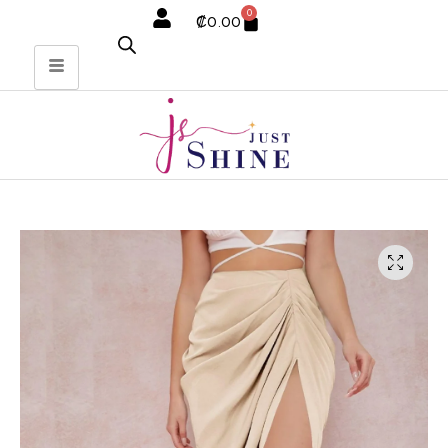
0
₡
0.00