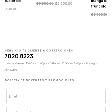
bros descubiertos
hombros descubiertos
₡
9,90
cido abertura en
₡
8,900.00
₡
4,500.00
lo
,500.00
₡
14,900.00
SERVICIO AL CLIENTE & COTIZACIONES
7020 8223
Lunes – Viernes: 10:00am - 6:00pm / Sábados: 10:00am - 2:00pm / Domingos
CERRADO
BOLETÍN DE NOVEDAES Y PROMOCIONES