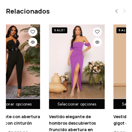
Relacionados
SALE!
SALE!
Seleccionar opciones
Seleccionar opciones
ura
Vestido elegante de
Vestido lápiz de manga
hombros descubiertos
gigot con malla fina
fruncido abertura en