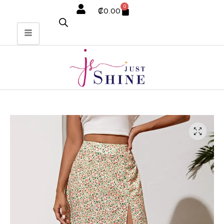
0
₡
0.00