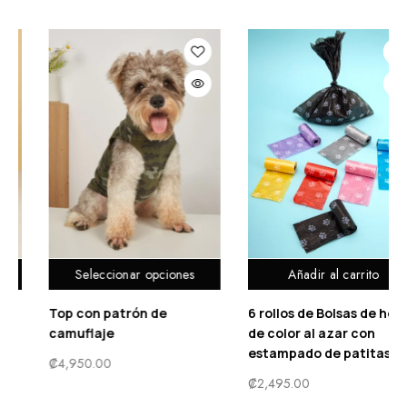
ciones
Añadir al carrito
Añadir al carri
e
6 rollos de Bolsas de heces
Collar con estamp
de color al azar con
flor & Correa
estampado de patitas
₡
1,990.00
₡
2,495.00