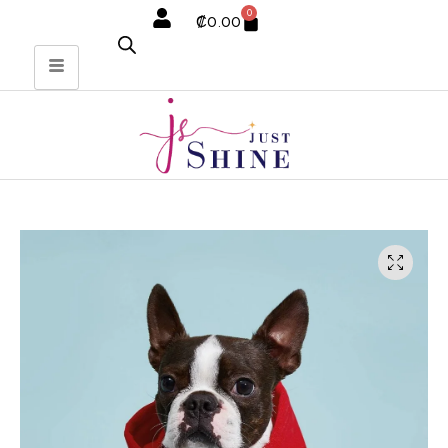
0
₡
0.00