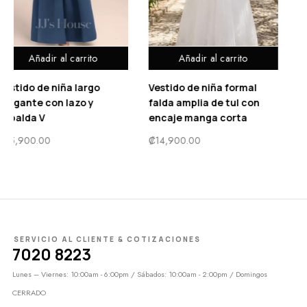
Añadir al carrito
Añadir al carrito
Vestido de niña formal
Vestido de fiesta de un
falda amplia de tul con
hombro con lentejuelas
encaje manga corta
estilo sirena
₡
14,900.00
₡
10,500.00
SERVICIO AL CLIENTE & COTIZACIONES
7020 8223
Lunes – Viernes: 10:00am - 6:00pm / Sábados: 10:00am - 2:00pm / Domingos
CERRADO