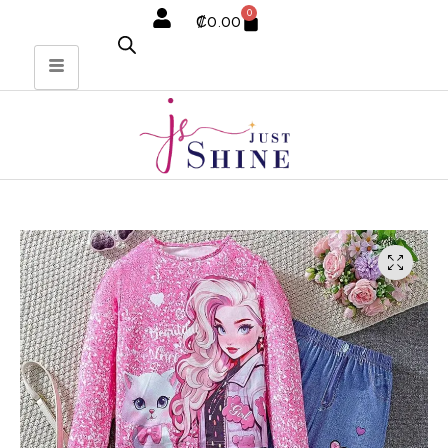
0
₡
0.00