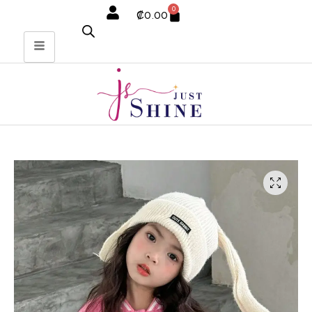
0
₡
0.00