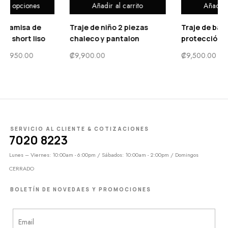
Añadir al carrito
Añadir al carrito
Traje de niño 2 piezas
Traje de baño unisex con
chaleco y pantalon
protección solar
₡
9,900.00
₡
9,500.00
SERVICIO AL CLIENTE & COTIZACIONES
7020 8223
Lunes – Viernes: 10:00am - 6:00pm / Sábados: 10:00am - 2:00pm / Domingos
CERRADO
BOLETÍN DE NOVEDAES Y PROMOCIONES