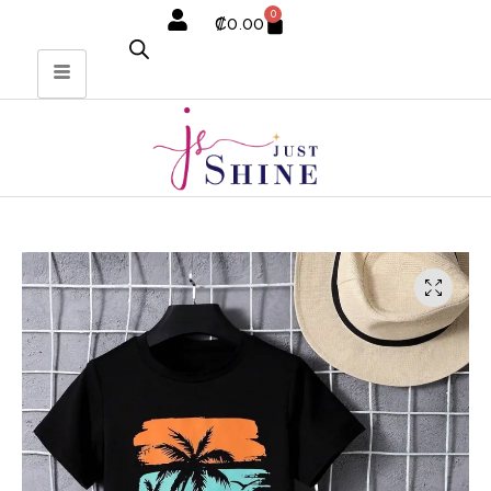
0
₡
0.00