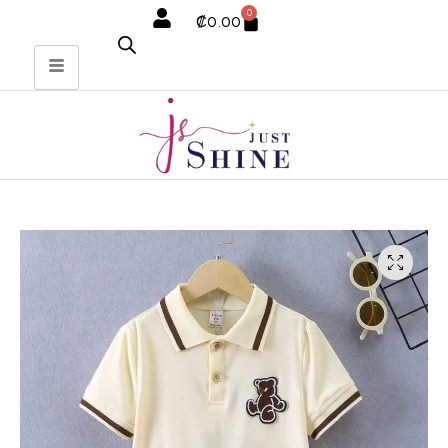
0
₡
0.00