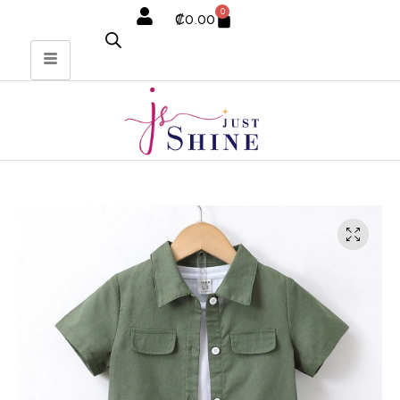
0
₡
0.00