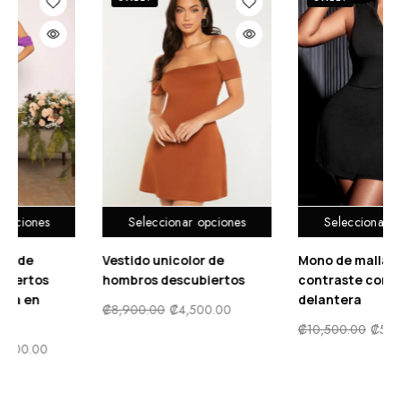
ciones
Seleccionar opciones
Seleccionar opci
de
Mono de malla en
Vestido de fiesta d
ertos
contraste con cremallera
cuadrado bajo sir
delantera
.00
₡
24,000.00
₡
14,90
₡
10,500.00
₡
5,500.00