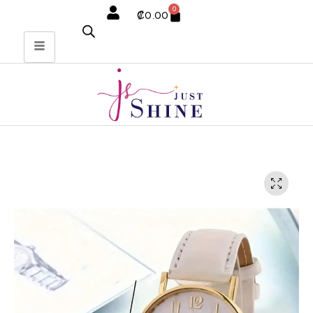
0
₡
0.00