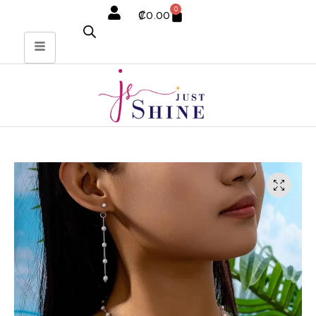
0
₡
0.00