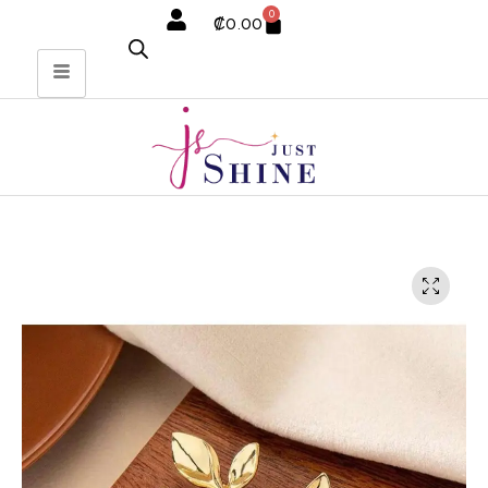
0
₡
0.00