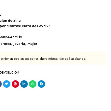
r
o
ción de zinc
 pendientes: Plata de Ley 925
46854477215
aretes
,
Joyería
,
Mujer
as tienen esto en sus carros ahora mismo. ¡Se está acabando!
 DEVOLUCIÓN