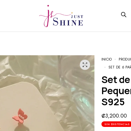
INICIO
PRODU
SET DE 6 PA
Set de 6 Pares De Aretes
Pequeñ
S925
₡
3,200.00
SIN EXISTENCIAS