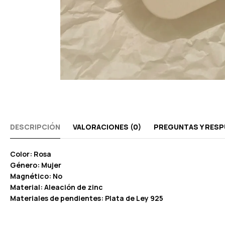
DESCRIPCIÓN
VALORACIONES (0)
PREGUNTAS Y RES
Color: Rosa
Género: Mujer
Magnético: No
Material: Aleación de zinc
Materiales de pendientes: Plata de Ley 925