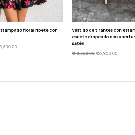
estampado floral ribete con
Vestido de tirantes con esta
escote drapeado con abertur
satén
5,500.00
₡
13,500.00
₡
6,900.00