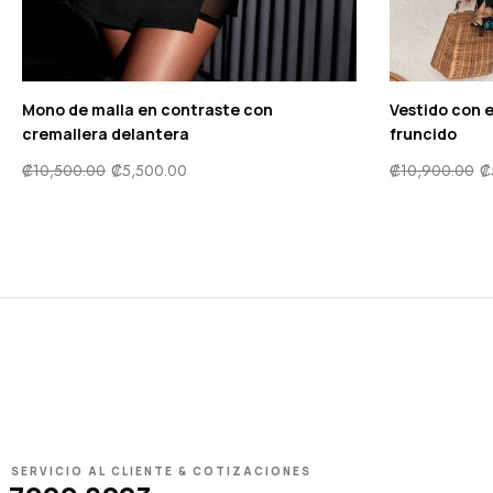
Mono de malla en contraste con
Vestido con 
cremallera delantera
fruncido
₡
10,500.00
₡
5,500.00
₡
10,900.00
₡
SERVICIO AL CLIENTE & COTIZACIONES