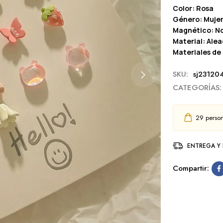
Color: Rosa
Género: Muje
Magnético: N
Material: Alea
Materiales de
SKU:
sj23120
CATEGORÍAS:
29
person
ENTREGA Y
Compartir: