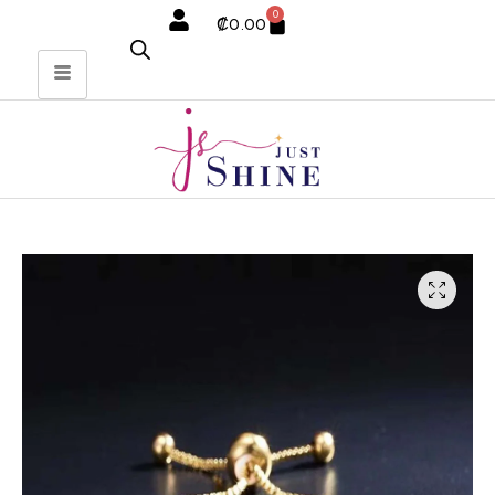
0
₡
0.00