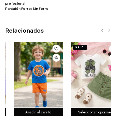
profesional
Pantalón Forro: Sin Forro
Relacionados
SALE!
to
Seleccionar opciones
Añadir al carrito