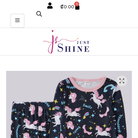
0
₡
0.00