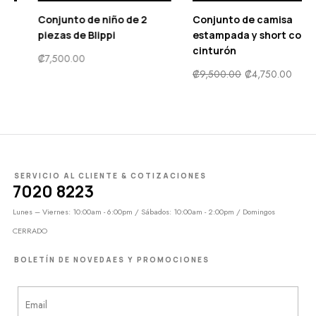
e 2
Conjunto de camisa
Vestido de niña flora
estampada y short con
mangas bombachas 
cinturón
amplia
₡
9,500.00
₡
4,750.00
₡
10,900.00
SERVICIO AL CLIENTE & COTIZACIONES
7020 8223
Lunes – Viernes: 10:00am - 6:00pm / Sábados: 10:00am - 2:00pm / Domingos
CERRADO
BOLETÍN DE NOVEDAES Y PROMOCIONES