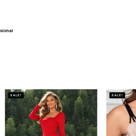
sional
SALE!