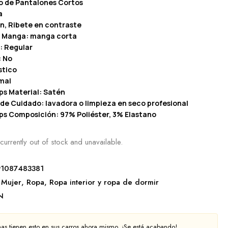
o de Pantalones Cortos
a
ón, Ribete en contraste
a Manga: manga corta
: Regular
: No
stico
mal
ps Material: Satén
 de Cuidado: lavadora o limpieza en seco profesional
ps Composición: 97% Poliéster, 3% Elastano
currently out of stock and unavailable.
91087483381
Mujer
,
Ropa
,
Ropa interior y ropa de dormir
N
as tienen esto en sus carros ahora mismo. ¡Se está acabando!