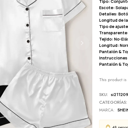
Tipo: Conjunt
Escote: Solap
Detalles: Bot
Longitud de l
Tipo de ajuste
Transparente
Tejido: No-Elá
Longitud: Nor
Pantalón & To
Instrucciones
Pantalón & To
This product is 
SKU:
si21120
CATEGORÍAS:
MARCA:
SHEI
48
person