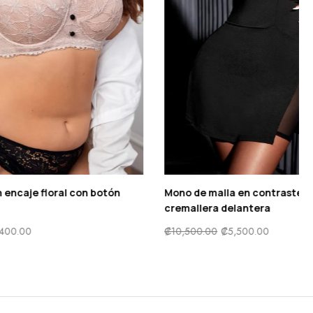
uadrado bajo
Sujetador con encaje floral con botón
falso con aro
₡
8,800.00
₡
4,400.00