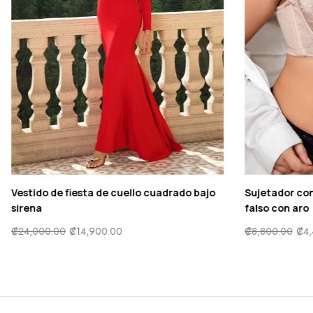
estampado floral ribete con
Vestido de fiesta de cuello c
sirena
5,500.00
₡
24,000.00
₡
14,900.00