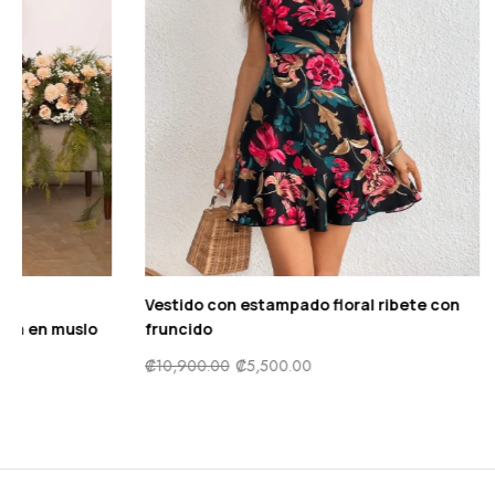
Vestido elegante de hombros
Vestido con 
descubiertos fruncido abertura en muslo
fruncido
₡
23,500.00
₡
14,900.00
₡
10,900.00
₡