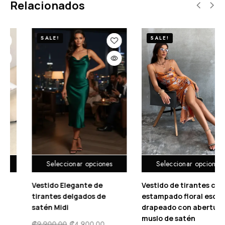
Relacionados
SALE!
SALE!
Seleccionar opciones
Seleccionar opciones
Vestido de tirantes con
Vestido con estampado
estampado floral escote
floral ribete con fruncido
drapeado con abertura
₡
10,900.00
₡
5,500.00
muslo de satén