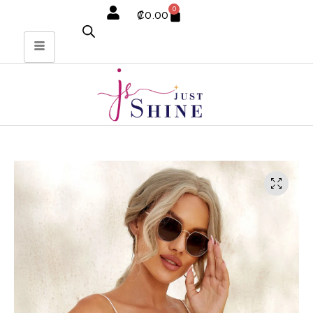
0
₡
0.00