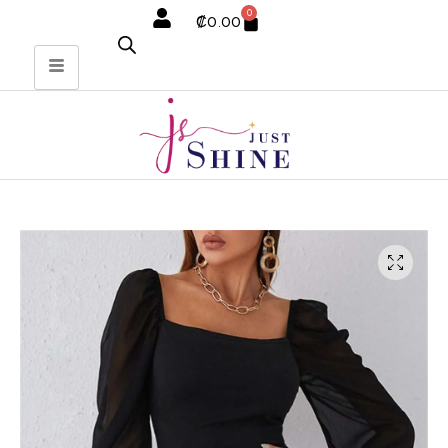
0
₡
0.00