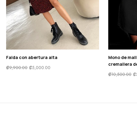
Falda con abertura alta
Mono de mall
cremallera d
₡
9,900.00
₡
5,000.00
₡
10,500.00
₡