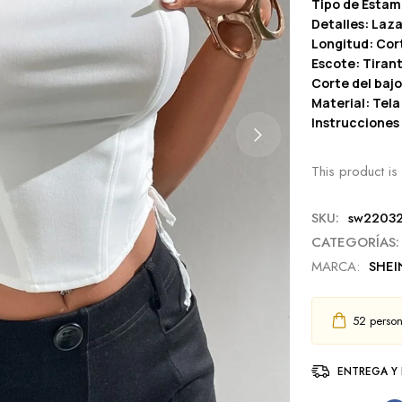
Tipo de Estam
Detalles: Laz
Longitud: Cor
Escote: Tiran
Corte del bajo
Material: Tela
Instrucciones
This product is 
SKU:
sw2203
CATEGORÍAS:
MARCA:
SHEI
52
person
ENTREGA Y