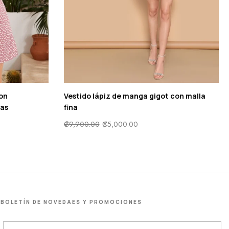
con
Vestido lápiz de manga gigot con malla
tas
fina
₡
9,900.00
₡
5,000.00
BOLETÍN DE NOVEDAES Y PROMOCIONES