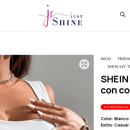
INICIO
PRODU
SHEIN SXY T
SHEIN SXY Top de tirantes con ojal
con co
SIN EXISTENCIAS
Color: Blanco
Estilo: Casual