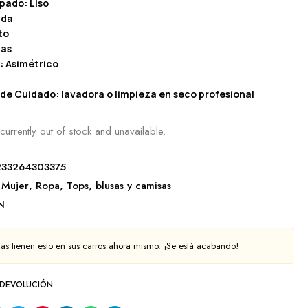
pado: Liso
ada
to
tas
: Asimétrico
 de Cuidado: lavadora o limpieza en seco profesional
currently out of stock and unavailable.
233264303375
Mujer
,
Ropa
,
Tops, blusas y camisas
N
as tienen esto en sus carros ahora mismo. ¡Se está acabando!
 DEVOLUCIÓN