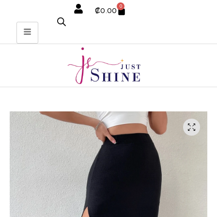
0
₡
0.00