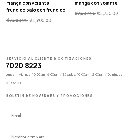
manga con volante
manga con volante
fruncido bajo con fruncido
₡
7,500.00
₡
3,750.00
₡
9,500.00
₡
4,900.00
SERVICIO AL CLIENTE & COTIZACIONES
7020 8223
Lunes – Viernes: 10:00am - 6:00pm / Sábados: 10:00am - 2:00pm / Domingos
CERRADO
BOLETÍN DE NOVEDAES Y PROMOCIONES