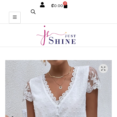
0
₡
0.00