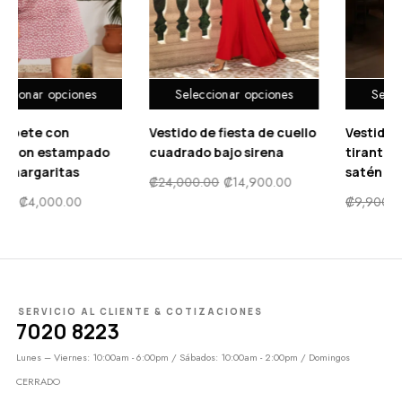
Seleccionar opciones
Seleccionar opciones
Vestido de fiesta de cuello
Vestido Elegante de
cuadrado bajo sirena
tirantes delgados de
satén Midi
₡
24,000.00
₡
14,900.00
₡
9,900.00
₡
4,900.00
SERVICIO AL CLIENTE & COTIZACIONES
7020 8223
Lunes – Viernes: 10:00am - 6:00pm / Sábados: 10:00am - 2:00pm / Domingos
CERRADO