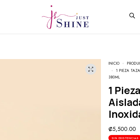
INICIO
PRODU
1 PIEZA TAZ
380ML
1 Pieza Taza De Café Rebotante
Aislad
Inoxid
₡
5,500.00
SIN EXISTENCIAS