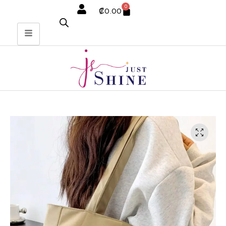
0
₡
0.00