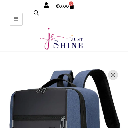
0
₡
0.00