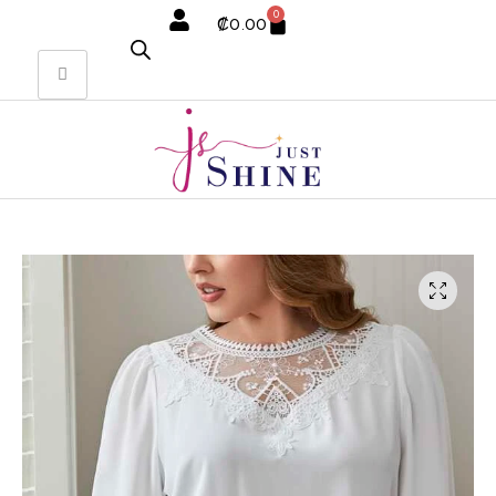
0
₡
0.00