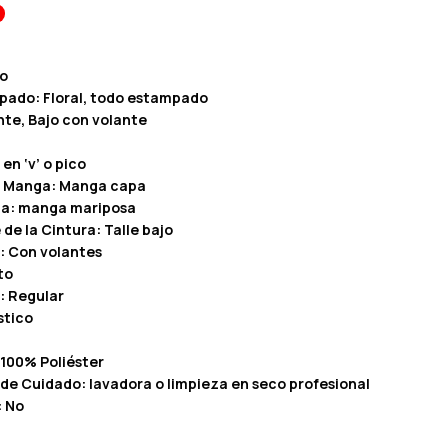
io
pado: Floral, todo estampado
nte, Bajo con volante
en ‘v’ o pico
a Manga: Manga capa
ga: manga mariposa
 de la Cintura: Talle bajo
o: Con volantes
to
: Regular
stico
100% Poliéster
 de Cuidado: lavadora o limpieza en seco profesional
: No