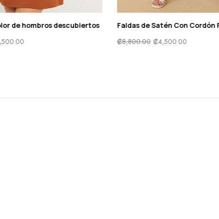
do unicolor de hombros descubiertos
Faldas de Satén Con 
0.00
₡
4,500.00
₡
8,800.00
₡
4,500.00