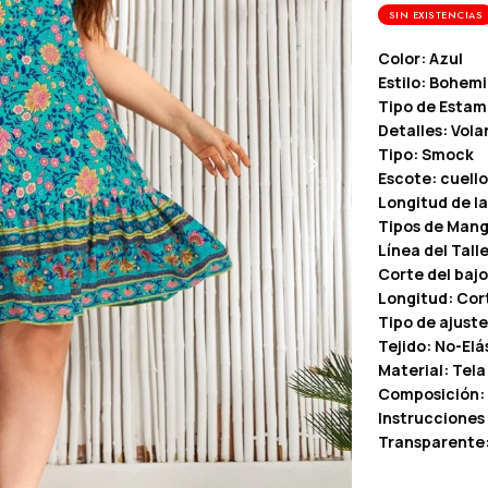
SIN EXISTENCIAS
Color: Azul
Estilo: Bohem
Tipo de Estam
Detalles: Vola
Tipo: Smock
Escote: cuello 
Longitud de l
Tipos de Man
Línea del Talle
Corte del baj
Longitud: Cor
Tipo de ajuste
Tejido: No-Elá
Material: Tela
Composición: 
Instrucciones
Transparente