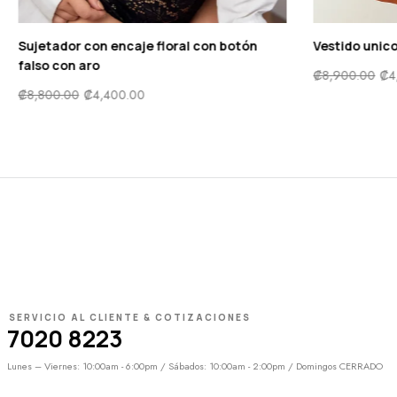
os de
Sujetador con encaje floral con botón
Vesti
falso con aro
₡
8,90
₡
8,800.00
₡
4,400.00
SERVICIO AL CLIENTE & COTIZACIONES
7020 8223
Lunes – Viernes: 10:00am - 6:00pm / Sábados: 10:00am - 2:00pm / Domingos CERRADO