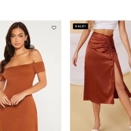
E!
SALE!