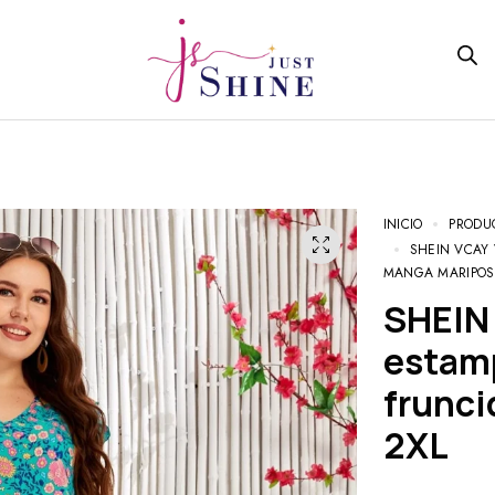
INICIO
PRODU
SHEIN VCAY
MANGA MARIPOSA
SHEIN VCAY Vestido smock con
estamp
frunci
2XL