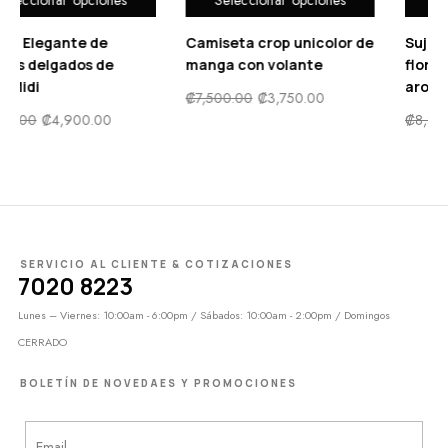
ido de tirantes con
Vestido Elegante de
Camis
mpado floral escote
tirantes delgados de
manga
peado con abertura
satén Midi
₡
7,50
o de satén
₡
9,900.00
₡
4,900.00
,500.00
₡
6,900.00
SERVICIO AL CLIENTE & COTIZACIONES
7020 8223
Lunes – Viernes: 10:00am - 6:00pm / Sábados: 10:00am - 2:00pm / Domingos
CERRADO
BOLETÍN DE NOVEDAES Y PROMOCIONES