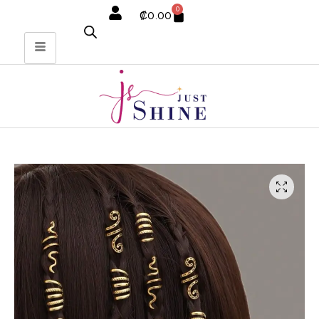
0
₡
0.00