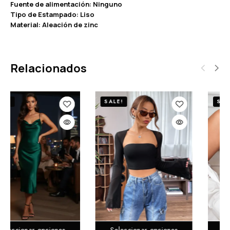
Fuente de alimentación: Ninguno
Tipo de Estampado: Liso
Material: Aleación de zinc
Relacionados
ALE!
SALE!
SAL
Seleccionar opciones
Seleccionar opciones
S