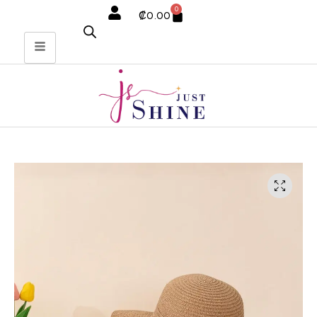
0
₡
0.00