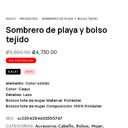
INICIO
PRODUCTOS
SOMBRERO DE PLAYA Y BOLSO TEJIDO
Sombrero de playa y bolso
tejido
₡
9,500.00
₡
4,750.00
SIN EXISTENCIAS
SALE!
50%
elemento: Color sólido
Color: Caqui
Detalles: Lazo
Bolsos tote de mujer Material: Poliéster
Bolsos tote de mujer Composición: 100% Poliéster
SKU:
sc2304284633500767
CATEGORÍAS:
Accesorios Cabello
,
Bolsos
,
Mujer
,