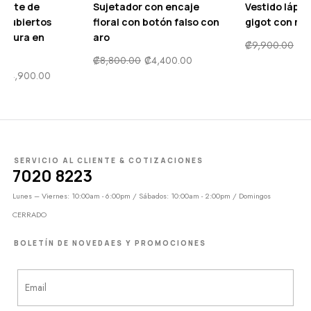
rantes con
Vestido elegante de
Sujetador con
oral escote
hombros descubiertos
floral con botó
 abertura
fruncido abertura en
aro
én
muslo
₡
8,800.00
₡
4,
6,900.00
₡
23,500.00
₡
14,900.00
SERVICIO AL CLIENTE & COTIZACIONES
7020 8223
Lunes – Viernes: 10:00am - 6:00pm / Sábados: 10:00am - 2:00pm / Domingos
CERRADO
BOLETÍN DE NOVEDAES Y PROMOCIONES