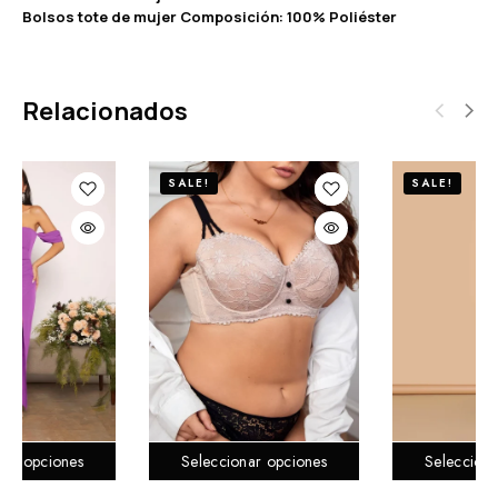
Bolsos tote de mujer Composición: 100% Poliéster
Relacionados
SALE!
SALE!
r opciones
Seleccionar opciones
Seleccionar