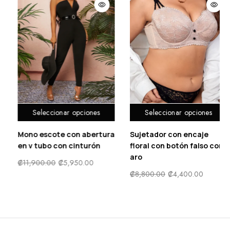
Seleccionar opciones
Seleccionar opciones
ra
Sujetador con encaje
Falda con abertura alta
floral con botón falso con
₡
9,900.00
₡
5,000.00
aro
₡
8,800.00
₡
4,400.00