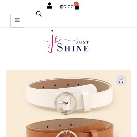
0
₡
0.00