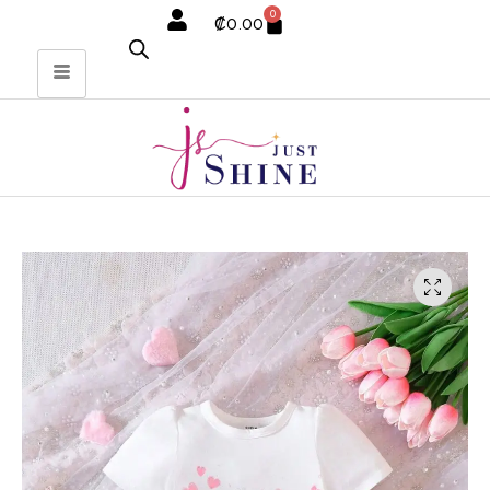
0
₡
0.00