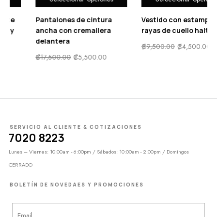
Vestido con estampado de
Bañador una pieza push
rayas de cuello halter
up con estampado floral
₡
9,500.00
₡
4,500.00
₡
11,900.00
₡
5,950.00
SERVICIO AL CLIENTE & COTIZACIONES
7020 8223
Lunes – Viernes: 10:00am - 6:00pm / Sábados: 10:00am - 2:00pm / Domingos
CERRADO
BOLETÍN DE NOVEDAES Y PROMOCIONES